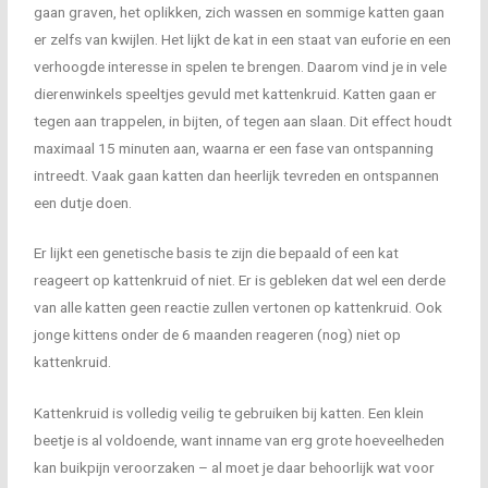
gaan graven, het oplikken, zich wassen en sommige katten gaan
er zelfs van kwijlen. Het lijkt de kat in een staat van euforie en een
verhoogde interesse in spelen te brengen. Daarom vind je in vele
dierenwinkels speeltjes gevuld met kattenkruid. Katten gaan er
tegen aan trappelen, in bijten, of tegen aan slaan. Dit effect houdt
maximaal 15 minuten aan, waarna er een fase van ontspanning
intreedt. Vaak gaan katten dan heerlijk tevreden en ontspannen
een dutje doen.
Er lijkt een genetische basis te zijn die bepaald of een kat
reageert op kattenkruid of niet. Er is gebleken dat wel een derde
van alle katten geen reactie zullen vertonen op kattenkruid. Ook
jonge kittens onder de 6 maanden reageren (nog) niet op
kattenkruid.
Kattenkruid is volledig veilig te gebruiken bij katten. Een klein
beetje is al voldoende, want inname van erg grote hoeveelheden
kan buikpijn veroorzaken – al moet je daar behoorlijk wat voor